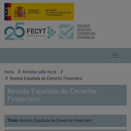
Pasar
al
contenido
principal
Toggle
navigati
Inicio
Revistas sello fecyt
Revista Española de Derecho Financiero
Revista Española de Derecho
Financiero
Título:
Revista Española de Derecho Financiero