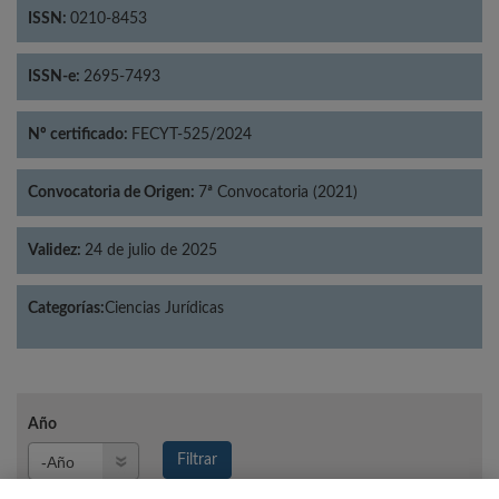
ISSN:
0210-8453
ISSN-e:
2695-7493
Nº certificado:
FECYT-525/2024
Convocatoria de Origen:
7ª Convocatoria (2021)
Validez:
24 de julio de 2025
Categorías:
Ciencias Jurídicas
Año
Año
Filtrar
Año