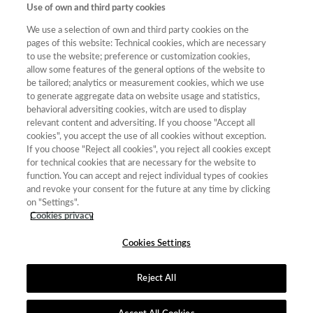
Use of own and third party cookies
We use a selection of own and third party cookies on the
pages of this website: Technical cookies, which are necessary
Puntuación
Total de
to use the website; preference or customization cookies,
Año
allow some features of the general options of the website to
Categoría
Posición
revistas
Cuartil
be tailored; analytics or measurement cookies, which we use
2021
Ciencias
14.96
48
49
C4
to generate aggregate data on website usage and statistics,
Jurídicas
behavioral adversiting cookies, witch are used to display
relevant content and adversiting. If you choose "Accept all
2022
Ciencias
14.74
65
68
C4
cookies", you accept the use of all cookies without exception.
Jurídicas
If you choose "Reject all cookies", you reject all cookies except
for technical cookies that are necessary for the website to
2023
Ciencias
14.55
68
68
C4
function. You can accept and reject individual types of cookies
Jurídicas
and revoke your consent for the future at any time by clicking
2020
Ciencias
14.06
47
49
C4
on "Settings".
Jurídicas
Cookies privacy
Cookies Settings
Reject All
Contacto
|
Tabla de Instituciones
|
Política de Cookies
|
Política de
calidad
|
Aviso Legal y Política de Privacidad