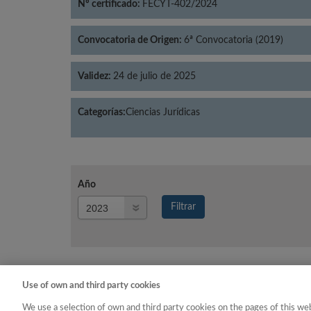
Nº certificado:
FECYT-402/2024
Convocatoria de Origen:
6ª Convocatoria (2019)
Validez:
24 de julio de 2025
Categorías:
Ciencias Jurídicas
Año
Año
Filtrar
Año
Use of own and third party cookies
Año
Categoría
We use a selection of own and third party cookies on the pages of this web
2023
Ciencias Jurídicas