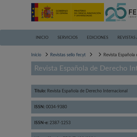
Pasar
al
contenido
principal
INICIO
SERVICIOS
EDICIONES
REVISTAS
Inicio
Revistas sello fecyt
Revista Española 
Revista Española de Derecho In
Título:
Revista Española de Derecho Internacional
ISSN:
0034-9380
ISSN-e:
2387-1253