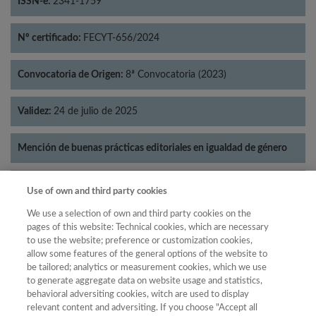
ISSN-e:
2341-1759
Nº certificado:
FECYT-656/2024
Convocatoria de Origen:
8ª Convocatoria (2023)
Validez:
24 de julio de 2025
Mención de buenas prácticas editoriales en igualdad de género
Categorías:
Psicología
Use of own and third party cookies
We use a selection of own and third party cookies on the
pages of this website: Technical cookies, which are necessary
to use the website; preference or customization cookies,
allow some features of the general options of the website to
Año
be tailored; analytics or measurement cookies, which we use
Año
Filtrar
to generate aggregate data on website usage and statistics,
behavioral adversiting cookies, witch are used to display
Año
relevant content and adversiting. If you choose "Accept all