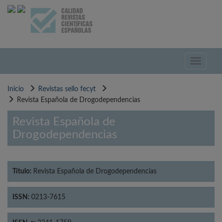
Pasar
al
contenido
principal
Toggle
navigati
Inicio
Revistas sello fecyt
Revista Española de Drogodependencias
Revista Española de
Drogodependencias
Título:
Revista Española de Drogodependencias
ISSN:
0213-7615