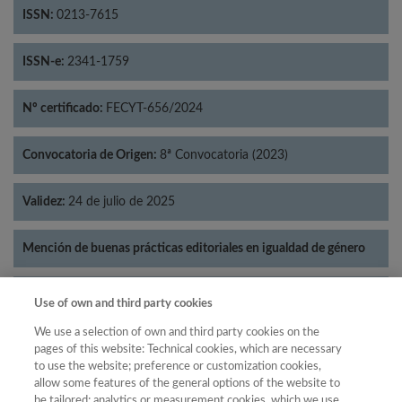
ISSN:
0213-7615
ISSN-e:
2341-1759
Nº certificado:
FECYT-656/2024
Convocatoria de Origen:
8ª Convocatoria (2023)
Validez:
24 de julio de 2025
Mención de buenas prácticas editoriales en igualdad de género
Categorías:
Psicología
Use of own and third party cookies
We use a selection of own and third party cookies on the
pages of this website: Technical cookies, which are necessary
to use the website; preference or customization cookies,
allow some features of the general options of the website to
Año
be tailored; analytics or measurement cookies, which we use