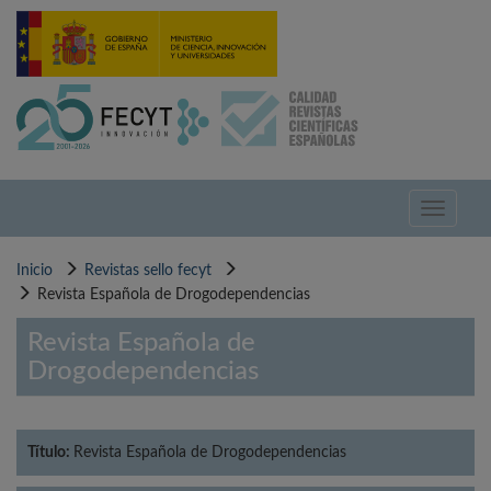
Pasar
al
contenido
principal
Toggle
navigati
Inicio
Revistas sello fecyt
Revista Española de Drogodependencias
Revista Española de
Drogodependencias
Título:
Revista Española de Drogodependencias