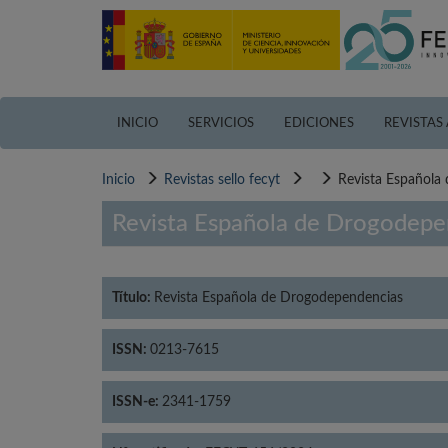
Pasar
al
contenido
principal
INICIO
SERVICIOS
EDICIONES
REVISTAS
Inicio
Revistas sello fecyt
Revista Española
Revista Española de Drogodepe
Título:
Revista Española de Drogodependencias
ISSN:
0213-7615
ISSN-e:
2341-1759