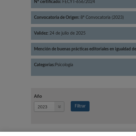
Nº certificado:
FECYT-656/2024
Convocatoria de Origen:
8ª Convocatoria (2023)
Validez:
24 de julio de 2025
Mención de buenas prácticas editoriales en igualdad d
Categorías:
Psicología
Año
Año
Filtrar
Año