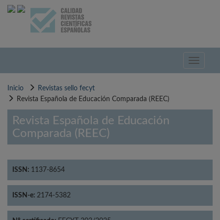
Pasar
al
contenido
principal
Toggle
navigati
Inicio
Revistas sello fecyt
Revista Española de Educación Comparada (REEC)
Revista Española de Educación
Comparada (REEC)
ISSN:
1137-8654
ISSN-e:
2174-5382