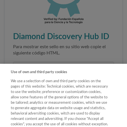
Diamond Discovery Hub ID
Para mostrar este sello en su sitio web copie el
siguiente código HTML.
Use of own and third party cookies
We use a selection of own and third party cookies on the
pages of this website: Technical cookies, which are necessary
to use the website; preference or customization cookies,
allow some features of the general options of the website to
be tailored; analytics or measurement cookies, which we use
to generate aggregate data on website usage and statistics,
Copiar código
behavioral adversiting cookies, witch are used to display
relevant content and adversiting. If you choose "Accept all
cookies", you accept the use of all cookies without exception.