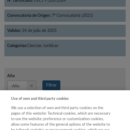
Nº certificado:
FECYT-526/2024
Convocatoria de Origen:
7ª Convocatoria (2021)
Validez:
24 de julio de 2025
Categorías:
Ciencias Jurídicas
Año
Año
Filtrar
Año
Use of own and third party cookies
We use a selection of own and third party cookies on the
pages of this website: Technical cookies, which are necessary
Año
Total de
to use the website; preference or customization cookies,
allow some features of the general options of the website to
Categoría
Puntuación
Posición
revistas
Cuartil