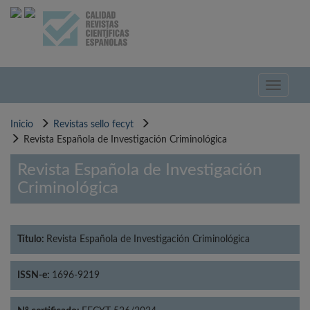
Pasar
al
contenido
principal
Toggle
navigati
Inicio
Revistas sello fecyt
Revista Española de Investigación Criminológica
Revista Española de Investigación
Criminológica
Título:
Revista Española de Investigación Criminológica
ISSN-e:
1696-9219