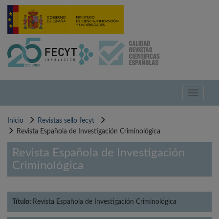
Pasar
al
contenido
principal
Toggle
navigati
Inicio
Revistas sello fecyt
Revista Española de Investigación Criminológica
Revista Española de Investigación
Criminológica
Título:
Revista Española de Investigación Criminológica