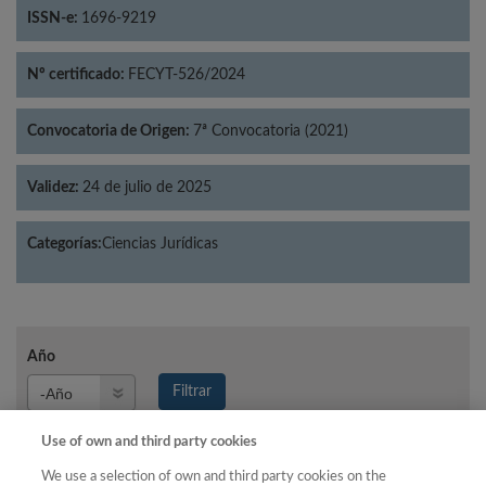
ISSN-e:
1696-9219
Nº certificado:
FECYT-526/2024
Convocatoria de Origen:
7ª Convocatoria (2021)
Validez:
24 de julio de 2025
Categorías:
Ciencias Jurídicas
Año
Año
Filtrar
Año
Use of own and third party cookies
We use a selection of own and third party cookies on the