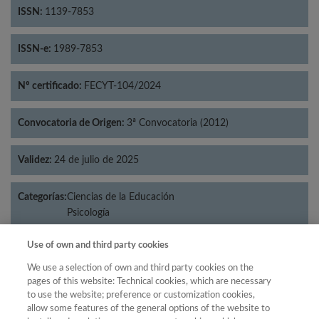
ISSN:
1139-7853
ISSN-e:
1989-7853
Nº certificado:
FECYT-104/2024
Convocatoria de Origen:
3ª Convocatoria (2012)
Validez:
24 de julio de 2025
Categorías:
Ciencias de la Educación
Psicología
Use of own and third party cookies
We use a selection of own and third party cookies on the
Año
pages of this website: Technical cookies, which are necessary
to use the website; preference or customization cookies,
Año
Filtrar
allow some features of the general options of the website to