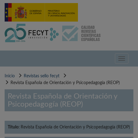
Pasar
al
contenido
principal
Toggle
navigati
Inicio
Revistas sello fecyt
Revista Española de Orientación y Psicopedagogía (REOP)
Revista Española de Orientación y
Psicopedagogía (REOP)
Título:
Revista Española de Orientación y Psicopedagogía (REOP)