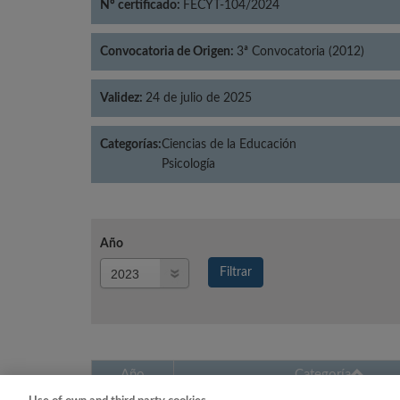
Nº certificado:
FECYT-104/2024
Convocatoria de Origen:
3ª Convocatoria (2012)
Validez:
24 de julio de 2025
Categorías:
Ciencias de la Educación
Psicología
Año
Año
Filtrar
Año
Año
Categoría