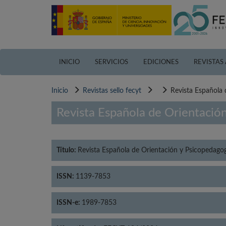
Pasar
al
contenido
principal
INICIO
SERVICIOS
EDICIONES
REVISTAS
Inicio
Revistas sello fecyt
Revista Española 
Revista Española de Orientació
Título:
Revista Española de Orientación y Psicopedago
ISSN:
1139-7853
ISSN-e:
1989-7853