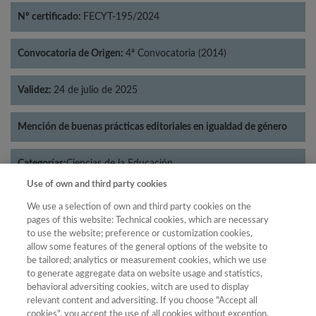
Nº certificado:
FECYT-195/2024
Convocatoria de Origen:
4ª Convocatoria (2014)
Validez:
24 de julio de 2025
Mención de buenas prácticas editoriales en igualdad de género
Categorías:
Ciencias de la Educación
Use of own and third party cookies
We use a selection of own and third party cookies on the
pages of this website: Technical cookies, which are necessary
to use the website; preference or customization cookies,
Año
allow some features of the general options of the website to
Año
Filtrar
be tailored; analytics or measurement cookies, which we use
to generate aggregate data on website usage and statistics,
Año
behavioral adversiting cookies, witch are used to display
relevant content and adversiting. If you choose "Accept all
cookies", you accept the use of all cookies without exception.