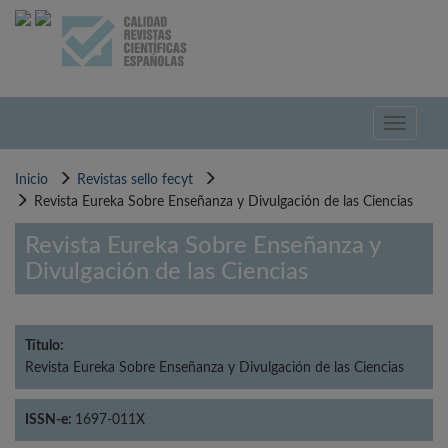
Pasar
al
contenido
principal
Toggle
navigati
Inicio
Revistas sello fecyt
Revista Eureka Sobre Enseñanza y Divulgación de las Ciencias
Revista Eureka Sobre Enseñanza y
Divulgación de las Ciencias
Título:
Revista Eureka Sobre Enseñanza y Divulgación de las Ciencias
ISSN-e:
1697-011X