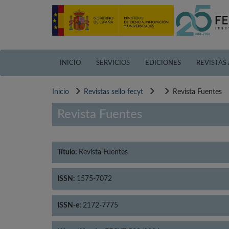
Pasar
al
contenido
principal
INICIO
SERVICIOS
EDICIONES
REVISTAS
Inicio
Revistas sello fecyt
Revista Fuentes
Revista Fuentes
Título:
Revista Fuentes
ISSN:
1575-7072
ISSN-e:
2172-7775