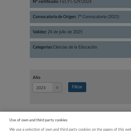
Nº certificado:
FECYT-529/2024
Convocatoria de Origen:
7ª Convocatoria (2021)
Validez:
24 de julio de 2025
Categorías:
Ciencias de la Educación
Año
Año
Filtrar
Año
Use of own and third party cookies
Año
Categoría
We use a selection of own and third party cookies on the pages of this web
2023
Ciencias de la Educación