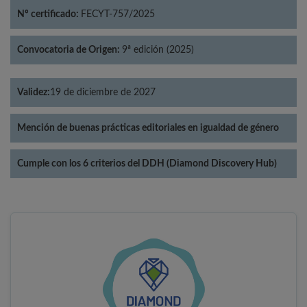
Nº certificado:
FECYT-757/2025
Convocatoria de Origen:
9ª edición (2025)
Validez:
19 de diciembre de 2027
Mención de buenas prácticas editoriales en igualdad de género
Cumple con los 6 criterios del DDH (Diamond Discovery Hub)