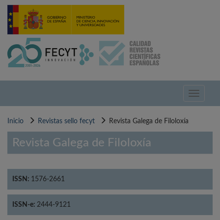
Pasar
al
contenido
principal
Toggle
navigati
Inicio
Revistas sello fecyt
Revista Galega de Filoloxía
Revista Galega de Filoloxía
ISSN:
1576-2661
ISSN-e:
2444-9121