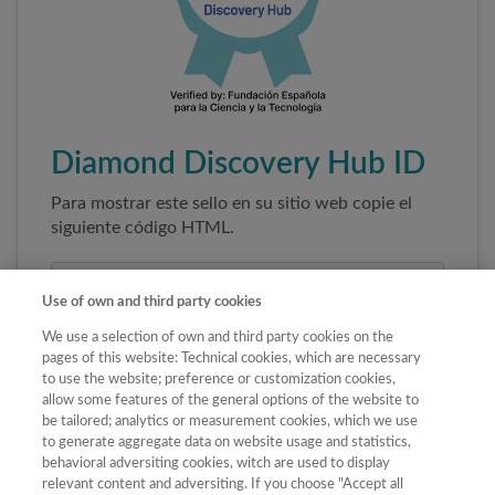
Diamond Discovery Hub ID
Para mostrar este sello en su sitio web copie el
siguiente código HTML.
Use of own and third party cookies
We use a selection of own and third party cookies on the
pages of this website: Technical cookies, which are necessary
to use the website; preference or customization cookies,
allow some features of the general options of the website to
be tailored; analytics or measurement cookies, which we use
to generate aggregate data on website usage and statistics,
Copiar código
behavioral adversiting cookies, witch are used to display
relevant content and adversiting. If you choose "Accept all