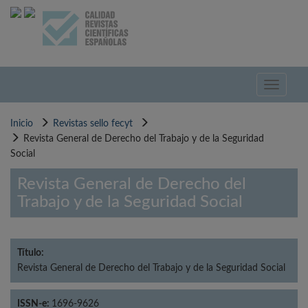
Pasar
al
contenido
principal
Toggle
navigati
Inicio
Revistas sello fecyt
Revista General de Derecho del Trabajo y de la Seguridad
Social
Revista General de Derecho del
Trabajo y de la Seguridad Social
Título:
Revista General de Derecho del Trabajo y de la Seguridad Social
ISSN-e:
1696-9626