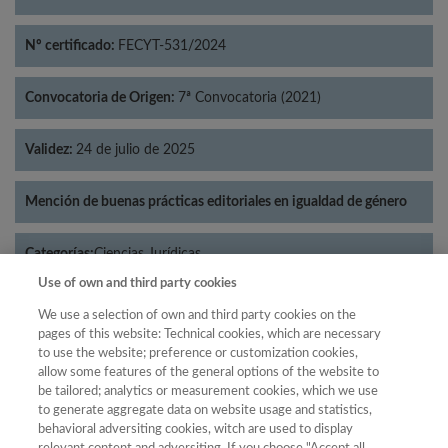
Nº certificado:
FECYT-531/2024
Convocatoria de Origen:
7ª Convocatoria (2021)
Validez:
24 de julio de 2025
Mención de buenas prácticas editoriales en igualdad de género
Categorías:
Ciencias Jurídicas
Use of own and third party cookies
We use a selection of own and third party cookies on the
pages of this website: Technical cookies, which are necessary
to use the website; preference or customization cookies,
Año
allow some features of the general options of the website to
Año
Filtrar
be tailored; analytics or measurement cookies, which we use
to generate aggregate data on website usage and statistics,
Año
behavioral adversiting cookies, witch are used to display