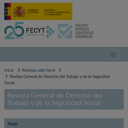
Pasar
al
contenido
principal
Toggle
navigati
Inicio
Revistas sello fecyt
Revista General de Derecho del Trabajo y de la Seguridad
Social
Revista General de Derecho del
Trabajo y de la Seguridad Social
Título: