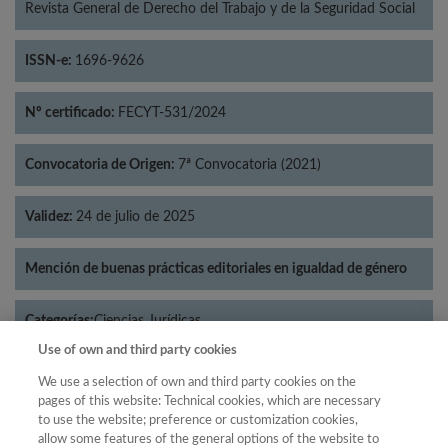
Revista General de Derecho del Trabajo y de la Seguridad Social
ISSN-e:
1696-9626
Nº certificado:
FECYT-531/2024
Convocatoria de Origen:
7ª Convocatoria (2021)
Validez:
24 de julio de 2025
Mención de buenas prácticas editoriales en igualdad de género
Categorías:
Ciencias Jurídicas
Use of own and third party cookies
We use a selection of own and third party cookies on the
pages of this website: Technical cookies, which are necessary
to use the website; preference or customization cookies,
Año
allow some features of the general options of the website to