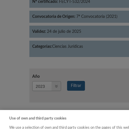
Nº certificado:
FECYT-532/2024
Convocatoria de Origen:
7ª Convocatoria (2021)
Validez:
24 de julio de 2025
Categorías:
Ciencias Jurídicas
Año
Año
Filtrar
Año
Use of own and third party cookies
Año
Categoría
We use a selection of own and third party cookies on the pages of this web
2023
Ciencias Jurídicas