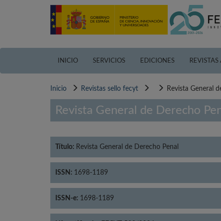
Pasar
al
contenido
principal
INICIO
SERVICIOS
EDICIONES
REVISTAS
Inicio
Revistas sello fecyt
Revista General 
Revista General de Derecho Pen
Título:
Revista General de Derecho Penal
ISSN:
1698-1189
ISSN-e:
1698-1189