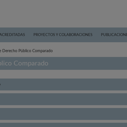
 ACREDITADAS
PROYECTOS Y COLABORACIONES
PUBLICACION
de Derecho Público Comparado
blico Comparado
o