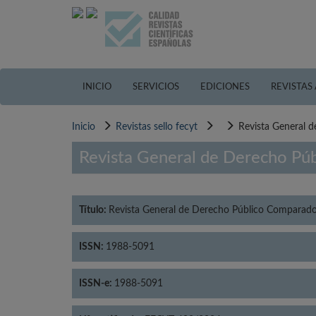
Pasar
al
contenido
principal
INICIO
SERVICIOS
EDICIONES
REVISTAS
Inicio
Revistas sello fecyt
Revista General 
Revista General de Derecho Pú
Título:
Revista General de Derecho Público Comparad
ISSN:
1988-5091
ISSN-e:
1988-5091