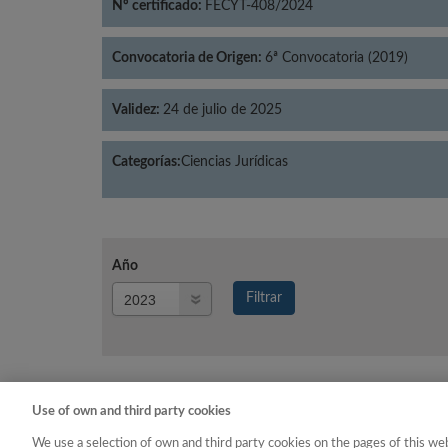
Nº certificado:
FECYT-408/2024
Convocatoria de Origen:
6ª Convocatoria (2019)
Validez:
24 de julio de 2025
Categorías:
Ciencias Jurídicas
Año
Año
Filtrar
Año
Use of own and third party cookies
Año
Categoría
We use a selection of own and third party cookies on the pages of this web
2023
Ciencias Jurídicas