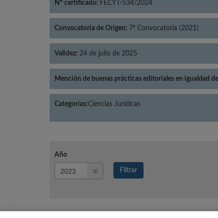
Nº certificado:
FECYT-534/2024
Convocatoria de Origen:
7ª Convocatoria (2021)
Validez:
24 de julio de 2025
Mención de buenas prácticas editoriales en igualdad d
Categorías:
Ciencias Jurídicas
Año
Año
Filtrar
Año