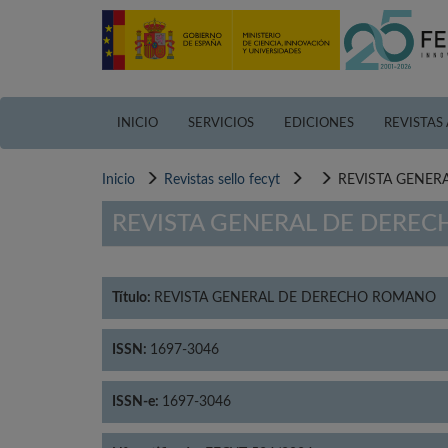
Pasar
al
contenido
principal
INICIO
SERVICIOS
EDICIONES
REVISTAS
Inicio
Revistas sello fecyt
REVISTA GENE
REVISTA GENERAL DE DERE
Título:
REVISTA GENERAL DE DERECHO ROMANO
ISSN:
1697-3046
ISSN-e:
1697-3046