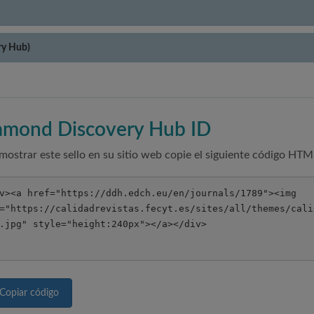
ry Hub)
amond Discovery Hub ID
mostrar este sello en su sitio web copie el siguiente código HTM
Copiar código