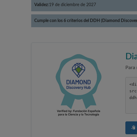
Validez:
19 de diciembre de 2027
Cumple con los 6 criterios del DDH (Diamond Discove
Di
Para 