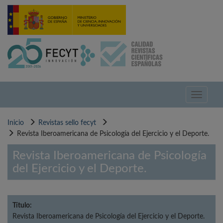
Pasar
al
contenido
principal
Toggle
navigati
Inicio
Revistas sello fecyt
Revista Iberoamericana de Psicología del Ejercicio y el Deporte.
Revista Iberoamericana de Psicología
del Ejercicio y el Deporte.
Título:
Revista Iberoamericana de Psicología del Ejercicio y el Deporte.