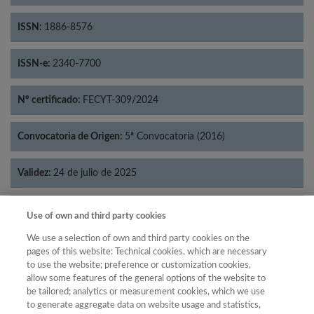
ISSN:
1886-8576
ISSN-e:
2340-7700
Nº certificado:
FECYT-309/2024
Convocatoria de Origen:
5ª Convocatoria (2016)
Validez:
24 de julio de 2025
Categorías:
Psicología
Use of own and third party cookies
We use a selection of own and third party cookies on the
pages of this website: Technical cookies, which are necessary
to use the website; preference or customization cookies,
allow some features of the general options of the website to
Año
be tailored; analytics or measurement cookies, which we use
Año
Filtrar
to generate aggregate data on website usage and statistics,