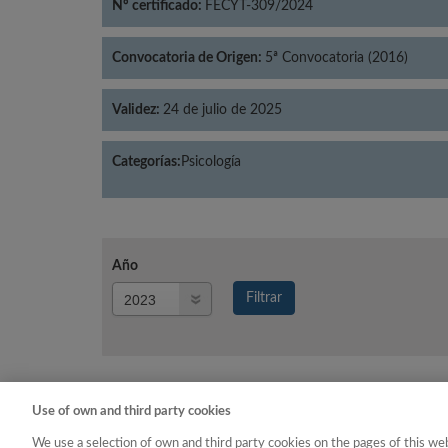
Nº certificado:
FECYT-309/2024
Convocatoria de Origen:
5ª Convocatoria (2016)
Validez:
24 de julio de 2025
Categorías:
Psicología
Año
Año
Filtrar
Año
Use of own and third party cookies
Año
Categoría
We use a selection of own and third party cookies on the pages of this web
2023
Psicología