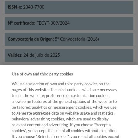
ISSN-e:
2340-7700
Nº certificado:
FECYT-309/2024
Convocatoria de Origen:
5ª Convocatoria (2016)
Validez:
24 de julio de 2025
Categorías:
Psicología
Use of own and third party cookies
We use a selection of own and third party cookies on the
pages of this website: Technical cookies, which are necessary
to use the website; preference or customization cookies,
allow some features of the general options of the website to
Año
be tailored; analytics or measurement cookies, which we use
Año
Filtrar
to generate aggregate data on website usage and statistics,
behavioral adversiting cookies, witch are used to display
Año
relevant content and adversiting. If you choose "Accept all
cookies", you accept the use of all cookies without exception.
If you choose "Reject all cookies", you reject all cookies except