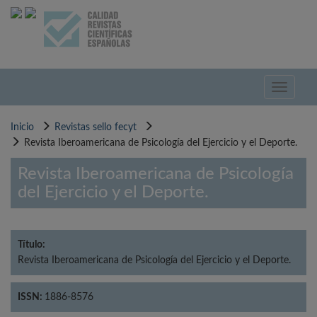
Pasar
al
contenido
principal
Toggle
navigati
Inicio
Revistas sello fecyt
Revista Iberoamericana de Psicología del Ejercicio y el Deporte.
Revista Iberoamericana de Psicología
del Ejercicio y el Deporte.
Título:
Revista Iberoamericana de Psicología del Ejercicio y el Deporte.
ISSN:
1886-8576