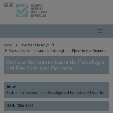
Pasar
al
contenido
principal
Toggle
navigati
Inicio
Revistas sello fecyt
Revista Iberoamericana de Psicología del Ejercicio y el Deporte.
Revista Iberoamericana de Psicología
del Ejercicio y el Deporte.
Título:
Revista Iberoamericana de Psicología del Ejercicio y el Deporte.
ISSN:
1886-8576