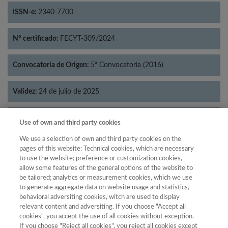
ISSN-e:
2340-7700
Nº certificado:
FECYT-309/2024
Convocatoria de Origen:
5ª Convocatoria (2016)
Validez:
24 de julio de 2025
Categorías:
Psicología
Use of own and third party cookies
We use a selection of own and third party cookies on the
pages of this website: Technical cookies, which are necessary
to use the website; preference or customization cookies,
allow some features of the general options of the website to
Año
be tailored; analytics or measurement cookies, which we use
Año
Filtrar
to generate aggregate data on website usage and statistics,
behavioral adversiting cookies, witch are used to display
Año
relevant content and adversiting. If you choose "Accept all
cookies", you accept the use of all cookies without exception.
If you choose "Reject all cookies", you reject all cookies except