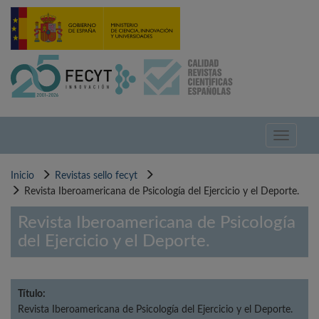
Pasar
al
contenido
principal
Toggle
navigati
Inicio
Revistas sello fecyt
Revista Iberoamericana de Psicología del Ejercicio y el Deporte.
Revista Iberoamericana de Psicología
del Ejercicio y el Deporte.
Título:
Revista Iberoamericana de Psicología del Ejercicio y el Deporte.