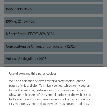
ISSN:
1886-8576
ISSN-e:
2340-7700
Nº certificado:
FECYT-309/2024
Convocatoria de Origen:
5ª Convocatoria (2016)
Validez:
24 de julio de 2025
Categorías:
Psicología
Use of own and third party cookies
We use a selection of own and third party cookies on the
pages of this website: Technical cookies, which are necessary
to use the website; preference or customization cookies,
allow some features of the general options of the website to
Año
be tailored; analytics or measurement cookies, which we use
Año
Filtrar
to generate aggregate data on website usage and statistics,