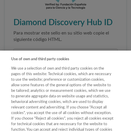
Diamond Discovery Hub ID
Para mostrar este sello en su sitio web copie el
siguiente código HTML.
Use of own and third party cookies
We use a selection of own and third party cookies on the
pages of this website: Technical cookies, which are necessary
to use the website; preference or customization cookies,
allow some features of the general options of the website to
be tailored; analytics or measurement cookies, which we use
to generate aggregate data on website usage and statistics,
Copiar código
behavioral adversiting cookies, witch are used to display
relevant content and adversiting. If you choose "Accept all
cookies", you accept the use of all cookies without exception.
If you choose "Reject all cookies", you reject all cookies except
Al pegar este código el sello enlazará
for technical cookies that are necessary for the website to
automáticamente a la ficha oficial de la revista. No
function. You can accept and reject individual types of cookies