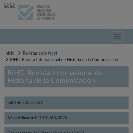
Pasar
al
contenido
principal
Toggle
navigati
Inicio
Revistas sello fecyt
RIHC. Revista Internacional de Historia de la Comunicación
RIHC. Revista Internacional de
Historia de la Comunicación
ISSN-e:
2255-5129
Nº certificado:
FECYT-760/2025