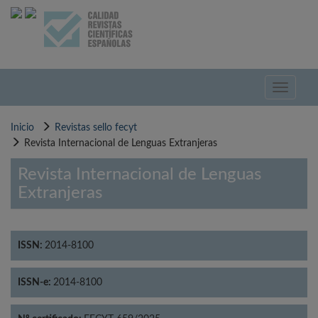
Pasar
al
contenido
principal
Toggle
navigati
Inicio
Revistas sello fecyt
Revista Internacional de Lenguas Extranjeras
Revista Internacional de Lenguas
Extranjeras
ISSN:
2014-8100
ISSN-e:
2014-8100