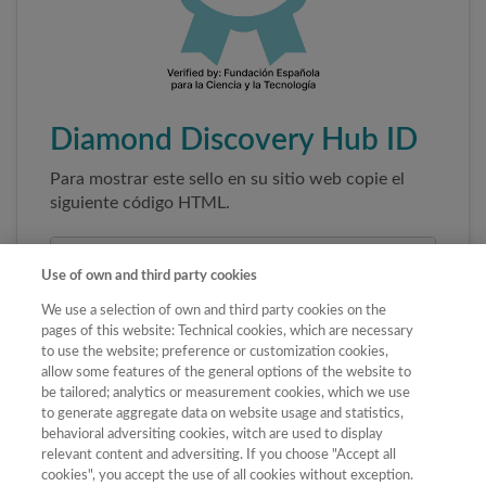
Diamond Discovery Hub ID
Para mostrar este sello en su sitio web copie el
siguiente código HTML.
Use of own and third party cookies
We use a selection of own and third party cookies on the
pages of this website: Technical cookies, which are necessary
to use the website; preference or customization cookies,
allow some features of the general options of the website to
be tailored; analytics or measurement cookies, which we use
to generate aggregate data on website usage and statistics,
Copiar código
behavioral adversiting cookies, witch are used to display
relevant content and adversiting. If you choose "Accept all
cookies", you accept the use of all cookies without exception.