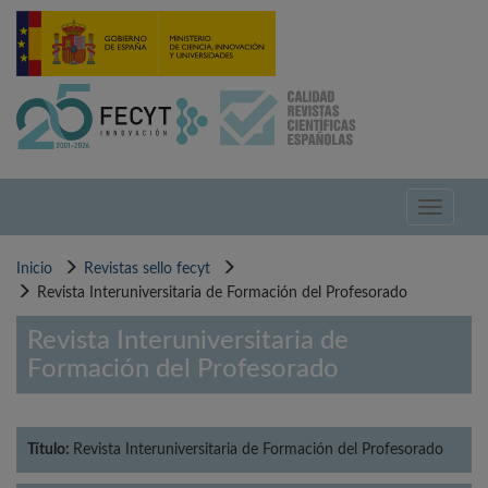
Pasar
al
contenido
principal
Toggle
navigati
Inicio
Revistas sello fecyt
Revista Interuniversitaria de Formación del Profesorado
Revista Interuniversitaria de
Formación del Profesorado
Título:
Revista Interuniversitaria de Formación del Profesorado