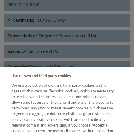
ISSN:
0213-8646
Nº certificado:
FECYT-310/2024
Convocatoria de Origen:
5ª Convocatoria (2016)
Validez:
24 de julio de 2025
Categorías:
Ciencias de la Educación
Use of own and third party cookies
We use a selection of own and third party cookies on the
pages of this website: Technical cookies, which are necessary
to use the website; preference or customization cookies,
Año
allow some features of the general options of the website to
Año
Filtrar
be tailored; analytics or measurement cookies, which we use
to generate aggregate data on website usage and statistics,
Año
behavioral adversiting cookies, witch are used to display
relevant content and adversiting. If you choose "Accept all
cookies", you accept the use of all cookies without exception.