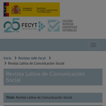
Pasar
al
contenido
principal
Toggle
navigati
Inicio
Revistas sello fecyt
Revista Latina de Comunicación Social
Revista Latina de Comunicación
Social
Título:
Revista Latina de Comunicación Social