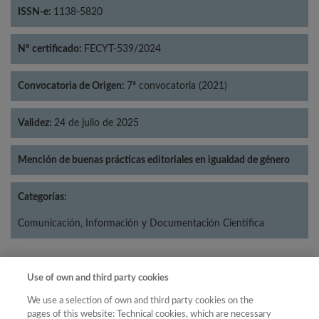
ISSN-e:
1138-5820
Nº certificado:
FECYT-539/2024
Convocatoria de Origen:
7ª convocatoria (2021)
Validez:
24 de julio de 2025
Mención de buenas prácticas editoriales en igualdad de género
Categorías:
Comunicación, Información y Documentación Científica
Use of own and third party cookies
Año
We use a selection of own and third party cookies on the
Año
Filtrar
pages of this website: Technical cookies, which are necessary