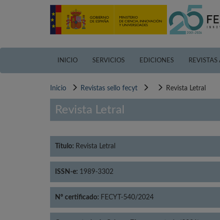
Pasar
al
contenido
principal
INICIO
SERVICIOS
EDICIONES
REVISTAS
Inicio
Revistas sello fecyt
Revista Letral
Revista Letral
Título:
Revista Letral
ISSN-e:
1989-3302
Nº certificado:
FECYT-540/2024