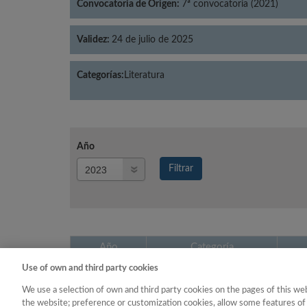
Convocatoria de Origen:
7ª convocatoria (2021)
Validez:
24 de julio de 2025
Categorías:
Literatura
Año
Año
Filtrar
Año
Año
Categoría
Use of own and third party cookies
2023
Literatura
We use a selection of own and third party cookies on the pages of this web
the website; preference or customization cookies, allow some features of 