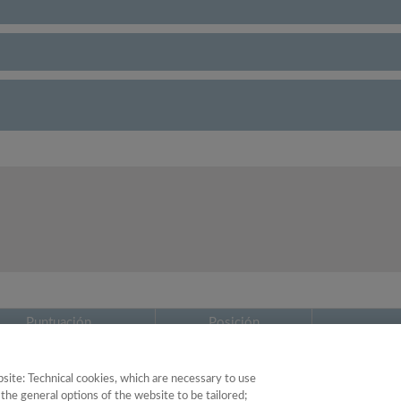
Puntuación
Posición
36.64
29
site: Technical cookies, which are necessary to use
the general options of the website to be tailored;