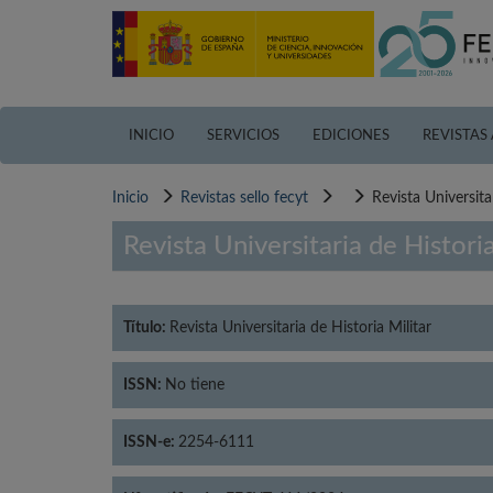
Pasar
al
contenido
principal
INICIO
SERVICIOS
EDICIONES
REVISTAS
Inicio
Revistas sello fecyt
Revista Universita
Revista Universitaria de Historia
Título:
Revista Universitaria de Historia Militar
ISSN:
No tiene
ISSN-e:
2254-6111