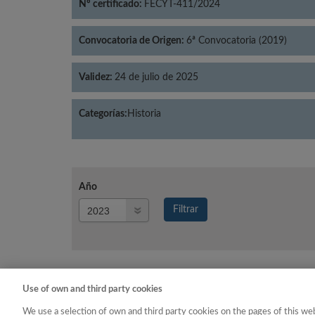
Nº certificado:
FECYT-411/2024
Convocatoria de Origen:
6ª Convocatoria (2019)
Validez:
24 de julio de 2025
Categorías:
Historia
Año
Año
Filtrar
Año
Use of own and third party cookies
Año
Categoría
We use a selection of own and third party cookies on the pages of this web
2023
Historia