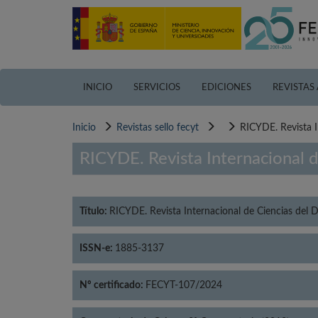
Pasar
al
contenido
principal
INICIO
SERVICIOS
EDICIONES
REVISTAS
Inicio
Revistas sello fecyt
RICYDE. Revista I
RICYDE. Revista Internacional d
Título:
RICYDE. Revista Internacional de Ciencias del D
ISSN-e:
1885-3137
Nº certificado:
FECYT-107/2024