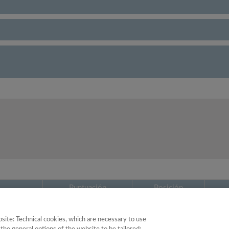
Puntuación
Posición
27.59
43
site: Technical cookies, which are necessary to use
29.03
17