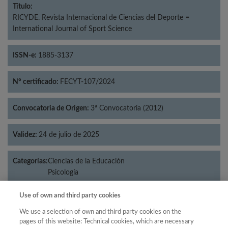
Título:
RICYDE. Revista Internacional de Ciencias del Deporte =
International Journal of Sport Science
ISSN-e:
1885-3137
Nº certificado:
FECYT-107/2024
Convocatoria de Origen:
3ª Convocatoria (2012)
Validez:
24 de julio de 2025
Categorías:
Ciencias de la Educación
Psicología
Use of own and third party cookies
We use a selection of own and third party cookies on the
Año
pages of this website: Technical cookies, which are necessary