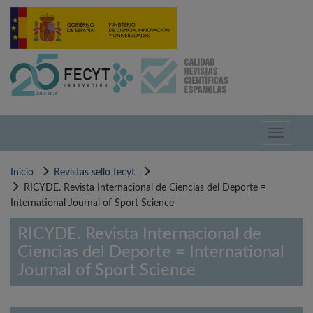
Pasar
al
contenido
principal
Toggle
navigati
Inicio
Revistas sello fecyt
RICYDE. Revista Internacional de Ciencias del Deporte =
International Journal of Sport Science
RICYDE. Revista Internacional de
Ciencias del Deporte = International
Journal of Sport Science