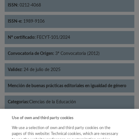
ISSN:
0212-4068
ISSN-e:
1989-9106
Nº certificado:
FECYT-101/2024
Convocatoria de Origen:
3ª Convocatoria (2012)
Validez:
24 de julio de 2025
Mención de buenas prácticas editoriales en igualdad de género
Categorías:
Ciencias de la Educación
Use of own and third party cookies
We use a selection of own and third party cookies on the
pages of this website: Technical cookies, which are necessary
Año