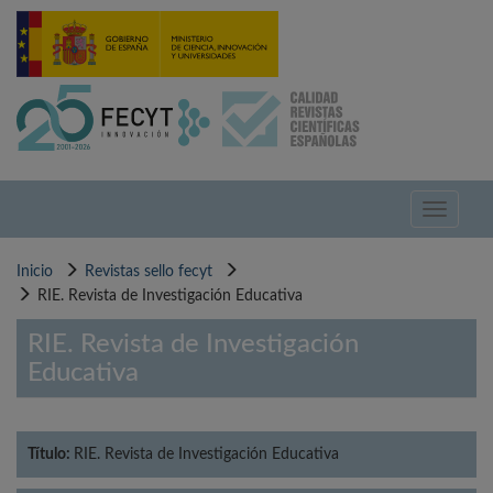
Pasar
al
contenido
principal
Toggle
navigati
Inicio
Revistas sello fecyt
RIE. Revista de Investigación Educativa
RIE. Revista de Investigación
Educativa
Título:
RIE. Revista de Investigación Educativa