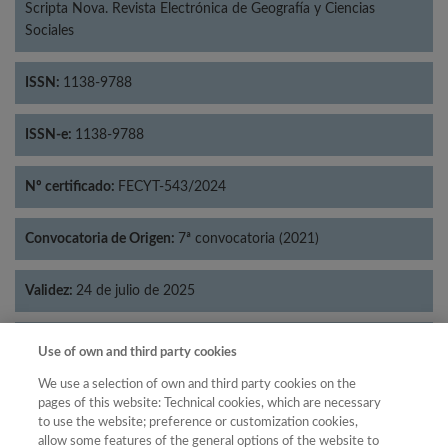
Scripta Nova. Revista Electrónica de Geografía y Ciencias
Sociales
ISSN:
1138-9788
ISSN-e:
1138-9788
Nº certificado:
FECYT-543/2024
Convocatoria de Origen:
7ª convocatoria (2021)
Validez:
24 de julio de 2025
Categorías:
Geografía
Use of own and third party cookies
We use a selection of own and third party cookies on the
pages of this website: Technical cookies, which are necessary
to use the website; preference or customization cookies,
allow some features of the general options of the website to
Año