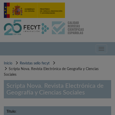
Pasar
al
contenido
principal
Toggle
navigati
Inicio
Revistas sello fecyt
Scripta Nova. Revista Electrónica de Geografía y Ciencias
Sociales
Scripta Nova. Revista Electrónica de
Geografía y Ciencias Sociales
Título: