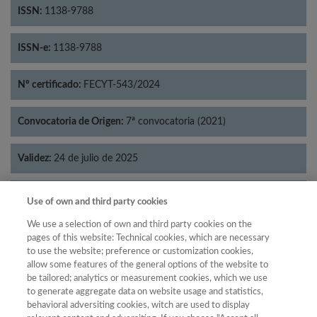
ISSN:
1138-9788
ISSN-e:
1138-9788
Nº certificado:
FECYT-543/2024
Convocatoria de Origen:
7ª convocatoria (2021)
Validez:
24 de julio de 2025
Categorías:
Geografía
Use of own and third party cookies
We use a selection of own and third party cookies on the
pages of this website: Technical cookies, which are necessary
to use the website; preference or customization cookies,
allow some features of the general options of the website to
Año
be tailored; analytics or measurement cookies, which we use
Año
Filtrar
to generate aggregate data on website usage and statistics,
behavioral adversiting cookies, witch are used to display
Año