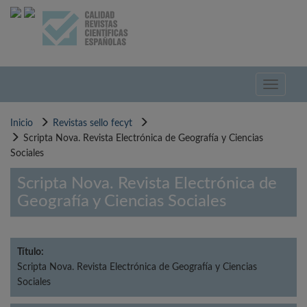
Pasar
al
contenido
principal
Toggle
navigati
Inicio
Revistas sello fecyt
Scripta Nova. Revista Electrónica de Geografía y Ciencias
Sociales
Scripta Nova. Revista Electrónica de
Geografía y Ciencias Sociales
Título:
Scripta Nova. Revista Electrónica de Geografía y Ciencias
Sociales