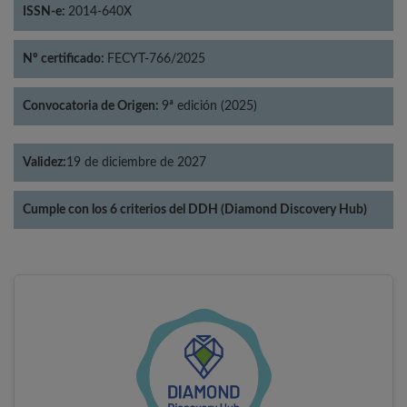
ISSN-e:
2014-640X
Nº certificado:
FECYT-766/2025
Convocatoria de Origen:
9ª edición (2025)
Validez:
19 de diciembre de 2027
Cumple con los 6 criterios del DDH (Diamond Discovery Hub)