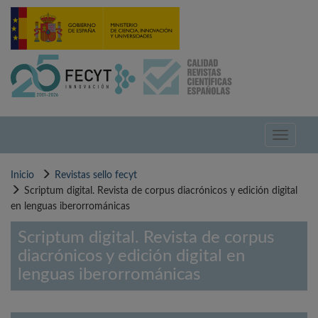
Pasar
al
contenido
principal
Toggle
navigati
Inicio
Revistas sello fecyt
Scriptum digital. Revista de corpus diacrónicos y edición digital
en lenguas iberorrománicas
Scriptum digital. Revista de corpus
diacrónicos y edición digital en
lenguas iberorrománicas