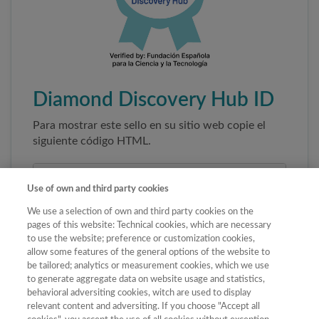
Diamond Discovery Hub ID
Para mostrar este sello en su sitio web copie el
siguiente código HTML.
Use of own and third party cookies
We use a selection of own and third party cookies on the
pages of this website: Technical cookies, which are necessary
to use the website; preference or customization cookies,
allow some features of the general options of the website to
be tailored; analytics or measurement cookies, which we use
to generate aggregate data on website usage and statistics,
Copiar código
behavioral adversiting cookies, witch are used to display
relevant content and adversiting. If you choose "Accept all