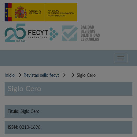
Pasar
al
contenido
principal
Toggle
navigati
Inicio
Revistas sello fecyt
Siglo Cero
Siglo Cero
Título:
Siglo Cero
ISSN:
0210-1696