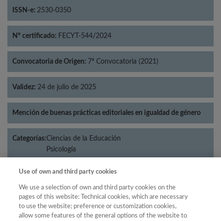
ISSN-e:
2530-0350
Nº certificado:
FECYT-544/2024
Convocatoria de Origen:
7ª Convocatoria (2021)
Validez:
24 de julio de 2025
Mención de buenas prácticas editoriales en igualdad de género
Categorías:
Ciencias de la Educación
Psicología
Use of own and third party cookies
We use a selection of own and third party cookies on the
Año
pages of this website: Technical cookies, which are necessary
to use the website; preference or customization cookies,
Año
Filtrar
allow some features of the general options of the website to