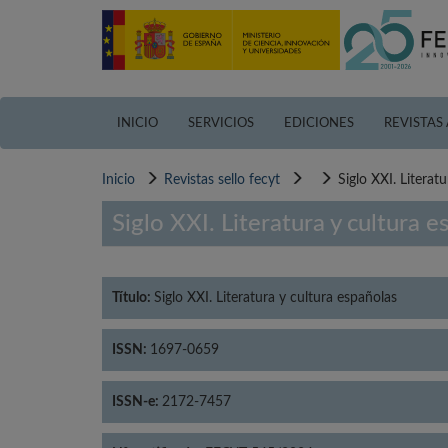
Pasar
al
contenido
principal
INICIO
SERVICIOS
EDICIONES
REVISTAS
Inicio
Revistas sello fecyt
Siglo XXI. Literat
Siglo XXI. Literatura y cultura e
Título:
Siglo XXI. Literatura y cultura españolas
ISSN:
1697-0659
ISSN-e:
2172-7457