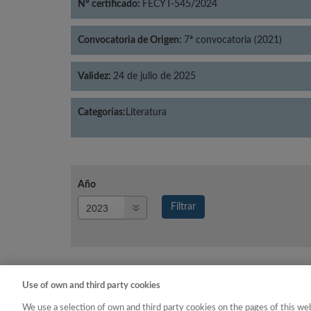
Nº certificado:
FECYT-545/2024
Convocatoria de Origen:
7ª convocatoria (2021)
Validez:
24 de julio de 2025
Categorías:
Literatura
Año
Año
Filtrar
Año
Use of own and third party cookies
Año
Categoría
We use a selection of own and third party cookies on the pages of this web
2023
Literatura