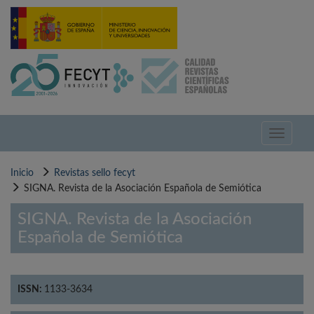
Pasar
al
contenido
principal
Toggle
navigati
Inicio
Revistas sello fecyt
SIGNA. Revista de la Asociación Española de Semiótica
SIGNA. Revista de la Asociación
Española de Semiótica
ISSN:
1133-3634