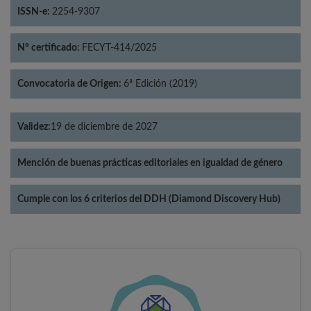
ISSN-e:
2254-9307
Nº certificado:
FECYT-414/2025
Convocatoria de Origen:
6ª Edición (2019)
Validez:
19 de diciembre de 2027
Mención de buenas prácticas editoriales en igualdad de género
Cumple con los 6 criterios del DDH (Diamond Discovery Hub)