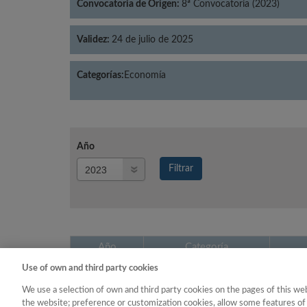
Convocatoria de Origen:
8ª Convocatoria (2023)
Validez:
24 de julio de 2025
Categorías:
Economía
Año
Año
Filtrar
Año
Año
Categoría
Use of own and third party cookies
2023
Economía
We use a selection of own and third party cookies on the pages of this web
the website; preference or customization cookies, allow some features of 