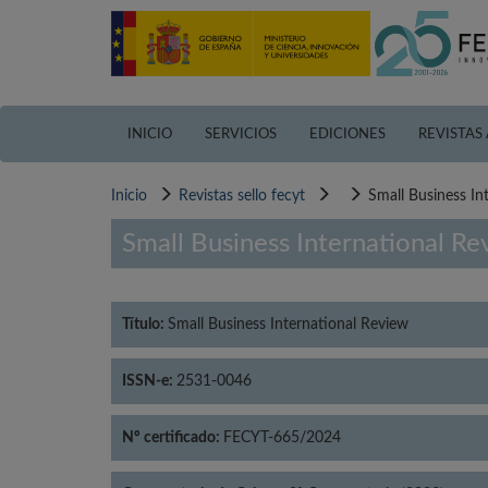
Pasar
al
contenido
principal
INICIO
SERVICIOS
EDICIONES
REVISTAS
Inicio
Revistas sello fecyt
Small Business In
Small Business International Re
Título:
Small Business International Review
ISSN-e:
2531-0046
Nº certificado:
FECYT-665/2024