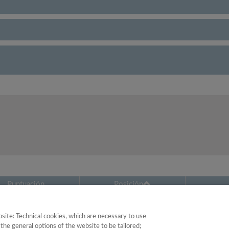
Puntuación
Posición
14.69
35
site: Technical cookies, which are necessary to use
the general options of the website to be tailored;