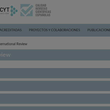
 ACREDITADAS
PROYECTOS Y COLABORACIONES
PUBLICACION
ternational Review
view