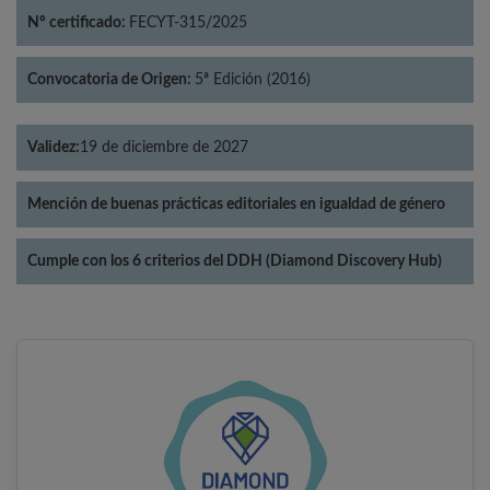
Nº certificado:
FECYT-315/2025
Convocatoria de Origen:
5ª Edición (2016)
Validez:
19 de diciembre de 2027
Mención de buenas prácticas editoriales en igualdad de género
Cumple con los 6 criterios del DDH (Diamond Discovery Hub)