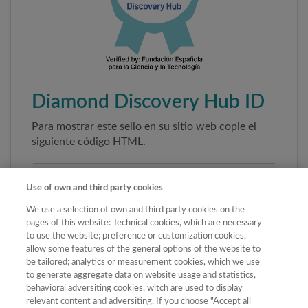
Diamond Discovery Hub ID
Para mostrar este sello en su sitio web copie el
siguiente código HTML.
Use of own and third party cookies
We use a selection of own and third party cookies on the
pages of this website: Technical cookies, which are necessary
to use the website; preference or customization cookies,
allow some features of the general options of the website to
be tailored; analytics or measurement cookies, which we use
to generate aggregate data on website usage and statistics,
Copiar código
behavioral adversiting cookies, witch are used to display
relevant content and adversiting. If you choose "Accept all