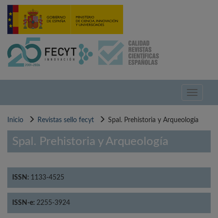
Pasar
al
contenido
principal
Toggle
navigati
Inicio
Revistas sello fecyt
Spal. Prehistoria y Arqueología
Spal. Prehistoria y Arqueología
ISSN:
1133-4525
ISSN-e:
2255-3924