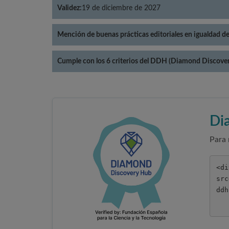
Validez:
19 de diciembre de 2027
Mención de buenas prácticas editoriales en igualdad d
Cumple con los 6 criterios del DDH (Diamond Discove
Di
Para 