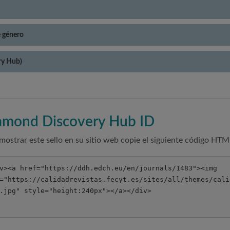
e género
ry Hub)
amond Discovery Hub ID
mostrar este sello en su sitio web copie el siguiente código HTM