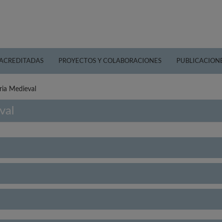
 ACREDITADAS
PROYECTOS Y COLABORACIONES
PUBLICACION
oria Medieval
val