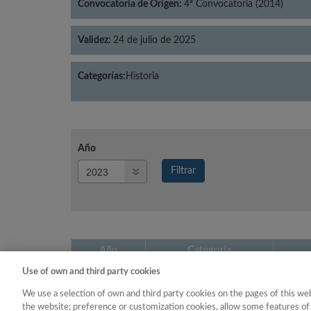
Convocatoria de Origen:
4ª Convocatoria (2014)
Validez:
24 de julio de 2025
Categorías:
Historia
Año
Año
Filtrar
Año
Año
Categoría
Use of own and third party cookies
2023
Historia
We use a selection of own and third party cookies on the pages of this web
the website; preference or customization cookies, allow some features of 