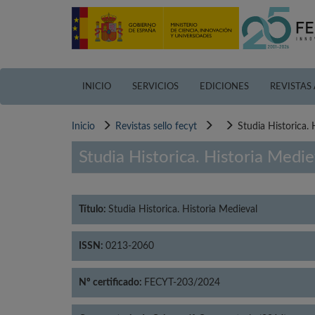
Pasar
al
contenido
principal
INICIO
SERVICIOS
EDICIONES
REVISTAS
Inicio
Revistas sello fecyt
Studia Historica. 
Studia Historica. Historia Medie
Título:
Studia Historica. Historia Medieval
ISSN:
0213-2060
Nº certificado:
FECYT-203/2024