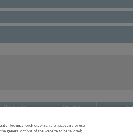
Puntuación
Posición
Tota
43.10
31
site: Technical cookies, which are necessary to use
the general options of the website to be tailored;