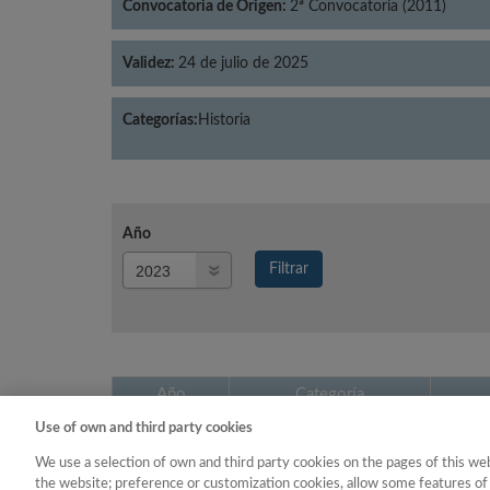
Convocatoria de Origen:
2ª Convocatoria (2011)
Validez:
24 de julio de 2025
Categorías:
Historia
Año
Año
Filtrar
Año
Año
Categoría
Use of own and third party cookies
2023
Historia
We use a selection of own and third party cookies on the pages of this web
the website; preference or customization cookies, allow some features of 