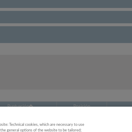
Puntuación
Posición
41.58
35
site: Technical cookies, which are necessary to use
the general options of the website to be tailored;