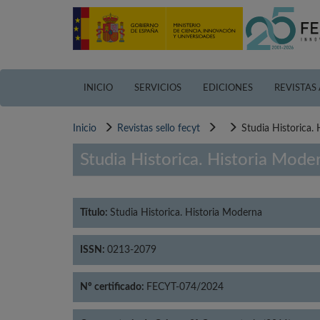
Pasar
al
contenido
principal
INICIO
SERVICIOS
EDICIONES
REVISTAS
Inicio
Revistas sello fecyt
Studia Historica.
Studia Historica. Historia Mode
Título:
Studia Historica. Historia Moderna
ISSN:
0213-2079
Nº certificado:
FECYT-074/2024