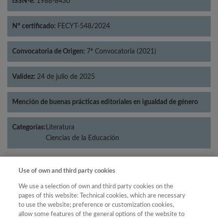
ISSN-e:
1988-8430
Nº certificado:
FECYT-548/2024
Convocatoria de Origen:
7ª Convocatoria (2021)
Validez:
24 de julio de 2025
Mención de buenas prácticas editoriales en igualdad de género
Categorías:
Literatura
Ciencias de la Educación
Use of own and third party cookies
Año
We use a selection of own and third party cookies on the
Año
pages of this website: Technical cookies, which are necessary
Filtrar
to use the website; preference or customization cookies,
Año
allow some features of the general options of the website to