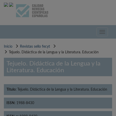
Pasar
al
contenido
principal
Toggle
navigati
Inicio
Revistas sello fecyt
Tejuelo. Didáctica de la Lengua y la Literatura. Educación
Tejuelo. Didáctica de la Lengua y la
Literatura. Educación
Título:
Tejuelo. Didáctica de la Lengua y la Literatura. Educación
ISSN:
1988-8430