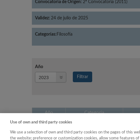
Convocatoria de Origen:
2ª Convocatoria (2011)
Validez:
24 de julio de 2025
Categorías:
Filosofía
Año
Año
Filtrar
Año
Año
Categoría
Use of own and third party cookies
2023
Filosofía
We use a selection of own and third party cookies on the pages of this web
the website; preference or customization cookies, allow some features of 