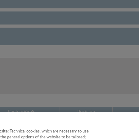
Puntuación
Posición
60.05
9
site: Technical cookies, which are necessary to use
the general options of the website to be tailored;