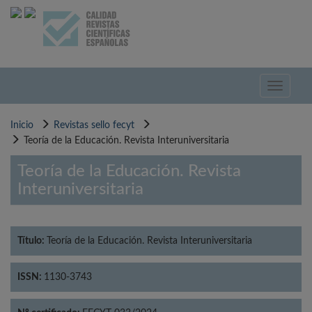
Pasar
al
contenido
principal
Toggle
navigati
Inicio
Revistas sello fecyt
Teoría de la Educación. Revista Interuniversitaria
Teoría de la Educación. Revista
Interuniversitaria
Título:
Teoría de la Educación. Revista Interuniversitaria
ISSN:
1130-3743