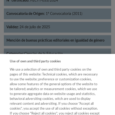
Nº certificado:
FECYT-033/2024
Convocatoria de Origen:
1ª Convocatoria (2011)
Validez:
24 de julio de 2025
Mención de buenas prácticas editoriales en igualdad de género
Categorías:
Ciencias de la Educación
Use of own and third party cookies
We use a selection of own and third party cookies on the
pages of this website: Technical cookies, which are necessary
to use the website; preference or customization cookies,
Año
allow some features of the general options of the website to
Año
Filtrar
be tailored; analytics or measurement cookies, which we use
to generate aggregate data on website usage and statistics,
Año
behavioral adversiting cookies, witch are used to display
relevant content and adversiting. If you choose "Accept all
cookies", you accept the use of all cookies without exception.
If you choose "Reject all cookies", you reject all cookies except