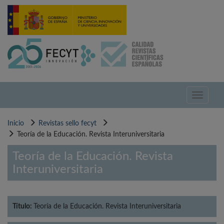
Pasar
al
contenido
principal
Toggle
navigati
Inicio
Revistas sello fecyt
Teoría de la Educación. Revista Interuniversitaria
Teoría de la Educación. Revista
Interuniversitaria
Título:
Teoría de la Educación. Revista Interuniversitaria