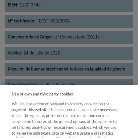
ISSN:
1130-3743
Nº certificado:
FECYT-033/2024
Convocatoria de Origen:
1ª Convocatoria (2011)
Validez:
24 de julio de 2025
Mención de buenas prácticas editoriales en igualdad de género
Categorías:
Ciencias de la Educación
Use of own and third party cookies
We use a selection of own and third party cookies on the
pages of this website: Technical cookies, which are necessary
to use the website; preference or customization cookies,
Año
allow some features of the general options of the website to
Año
Filtrar
be tailored; analytics or measurement cookies, which we use
to generate aggregate data on website usage and statistics,
Año