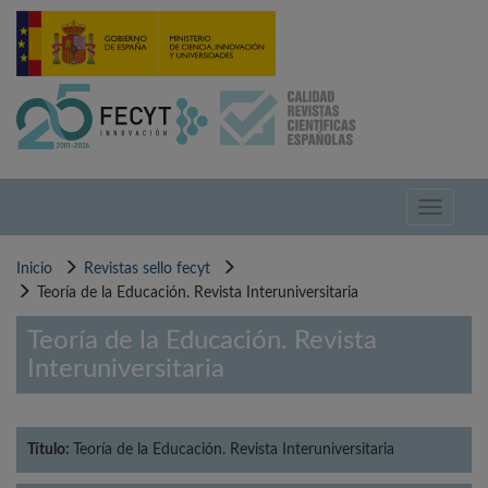
Pasar
al
contenido
principal
Toggle
navigati
Inicio
Revistas sello fecyt
Teoría de la Educación. Revista Interuniversitaria
Teoría de la Educación. Revista
Interuniversitaria
Título:
Teoría de la Educación. Revista Interuniversitaria