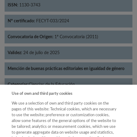
ISSN:
1130-3743
Nº certificado:
FECYT-033/2024
Convocatoria de Origen:
1ª Convocatoria (2011)
Validez:
24 de julio de 2025
Mención de buenas prácticas editoriales en igualdad de género
Categorías:
Ciencias de la Educación
Use of own and third party cookies
We use a selection of own and third party cookies on the
pages of this website: Technical cookies, which are necessary
to use the website; preference or customization cookies,
Año
allow some features of the general options of the website to
Año
Filtrar
be tailored; analytics or measurement cookies, which we use
to generate aggregate data on website usage and statistics,
Año