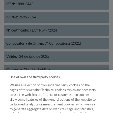
ISSN:
1888-3443
ISSN-e:
2695-6594
Nº certificado:
FECYT-549/2024
Convocatoria de Origen:
7ª Convocatoria (2021)
Validez:
24 de julio de 2025
Categorías:
Ciencias Jurídicas
Use of own and third party cookies
We use a selection of own and third party cookies on the
pages of this website: Technical cookies, which are necessary
to use the website; preference or customization cookies,
Año
allow some features of the general options of the website to
Año
Filtrar
be tailored; analytics or measurement cookies, which we use
to generate aggregate data on website usage and statistics,
Año