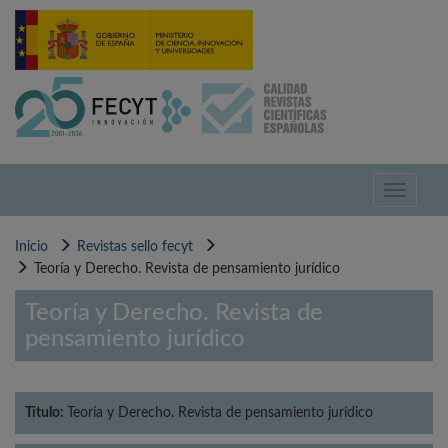
Pasar
al
contenido
principal
Toggle
navigati
Inicio
Revistas sello fecyt
Teoría y Derecho. Revista de pensamiento jurídico
Teoría y Derecho. Revista de
pensamiento jurídico
Título:
Teoría y Derecho. Revista de pensamiento jurídico